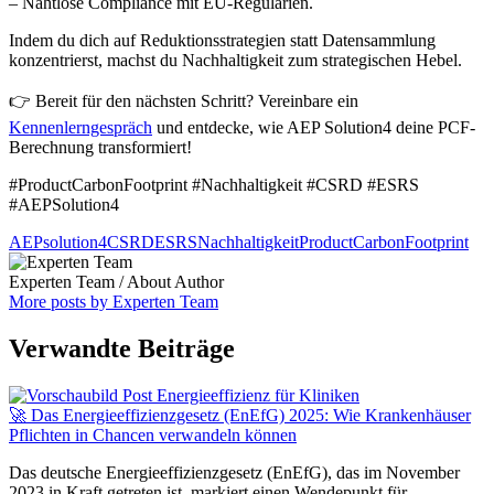
– Nahtlose Compliance mit EU-Regularien.
Indem du dich auf Reduktionsstrategien statt Datensammlung
konzentrierst, machst du Nachhaltigkeit zum strategischen Hebel.
👉 Bereit für den nächsten Schritt? Vereinbare ein
Kennenlerngespräch
und entdecke, wie AEP Solution4 deine PCF-
Berechnung transformiert!
#ProductCarbonFootprint #Nachhaltigkeit #CSRD #ESRS
#AEPSolution4
AEPsolution4
CSRD
ESRS
Nachhaltigkeit
ProductCarbonFootprint
Experten Team
/ About Author
More posts by Experten Team
Verwandte Beiträge
🚀 Das Energieeffizienzgesetz (EnEfG) 2025: Wie Krankenhäuser
Pflichten in Chancen verwandeln können
Das deutsche Energieeffizienzgesetz (EnEfG), das im November
2023 in Kraft getreten ist, markiert einen Wendepunkt für