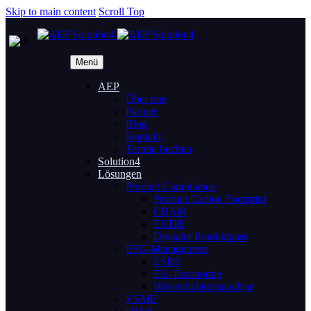
Skip to main content
Scroll Top
Menü
AEP
Über uns
Partner
Blog
Kontakt
Termin buchen
Solution4
Lösungen
Product Compliance
Product Carbon Footprint
CBAM
EUDR
Digitaler Produktpass
ESG-Management
ESRS
EU-Taxonomie
Wesentlichkeitsanalyse
VSME