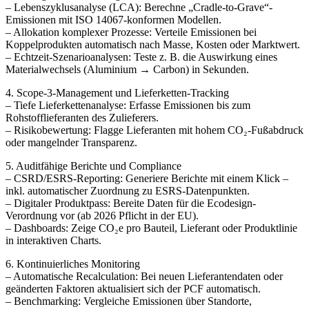
– Lebenszyklusanalyse (LCA): Berechne „Cradle-to-Grave“-
Emissionen mit ISO 14067-konformen Modellen.
– Allokation komplexer Prozesse: Verteile Emissionen bei
Koppelprodukten automatisch nach Masse, Kosten oder Marktwert.
– Echtzeit-Szenarioanalysen: Teste z. B. die Auswirkung eines
Materialwechsels (Aluminium → Carbon) in Sekunden.
4. Scope-3-Management und Lieferketten-Tracking
– Tiefe Lieferkettenanalyse: Erfasse Emissionen bis zum
Rohstofflieferanten des Zulieferers.
– Risikobewertung: Flagge Lieferanten mit hohem CO₂-Fußabdruck
oder mangelnder Transparenz.
5. Auditfähige Berichte und Compliance
– CSRD/ESRS-Reporting: Generiere Berichte mit einem Klick –
inkl. automatischer Zuordnung zu ESRS-Datenpunkten.
– Digitaler Produktpass: Bereite Daten für die Ecodesign-
Verordnung vor (ab 2026 Pflicht in der EU).
– Dashboards: Zeige CO₂e pro Bauteil, Lieferant oder Produktlinie
in interaktiven Charts.
6. Kontinuierliches Monitoring
– Automatische Recalculation: Bei neuen Lieferantendaten oder
geänderten Faktoren aktualisiert sich der PCF automatisch.
– Benchmarking: Vergleiche Emissionen über Standorte,