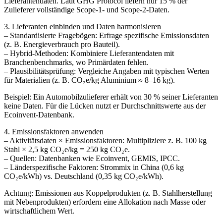
Lieferantendaten. Laut GHG Protocol liefern nur 15 % der
Zulieferer vollständige Scope-1- und Scope-2-Daten.
3. Lieferanten einbinden und Daten harmonisieren
– Standardisierte Fragebögen: Erfrage spezifische Emissionsdaten
(z. B. Energieverbrauch pro Bauteil).
– Hybrid-Methoden: Kombiniere Lieferantendaten mit
Branchenbenchmarks, wo Primärdaten fehlen.
– Plausibilitätsprüfung: Vergleiche Angaben mit typischen Werten
für Materialien (z. B. CO₂e/kg Aluminium ≈ 8–16 kg).
Beispiel: Ein Automobilzulieferer erhält von 30 % seiner Lieferanten
keine Daten. Für die Lücken nutzt er Durchschnittswerte aus der
Ecoinvent-Datenbank.
4. Emissionsfaktoren anwenden
– Aktivitätsdaten × Emissionsfaktoren: Multipliziere z. B. 100 kg
Stahl × 2,5 kg CO₂e/kg = 250 kg CO₂e.
– Quellen: Datenbanken wie Ecoinvent, GEMIS, IPCC.
– Länderspezifische Faktoren: Strommix in China (0,6 kg
CO₂e/kWh) vs. Deutschland (0,35 kg CO₂e/kWh).
Achtung: Emissionen aus Koppelprodukten (z. B. Stahlherstellung
mit Nebenprodukten) erfordern eine Allokation nach Masse oder
wirtschaftlichem Wert.