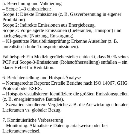
5. Berechnung und Validierung
– Scope 1–3 einbeziehen:
Scope 1: Direkte Emissionen (z. B. Gasverbrennung in eigener
Produktion).
Scope 2: Indirekte Emissionen aus Energiebezug.
Scope 3: Vorgelagerte Emissionen (Lieferanten, Transport) und
nachgelagerte (Nutzung, Entsorgung).
– KI-gestützte Plausibilitätsprüfung: Erkenne Ausreißer (z. B.
unrealistisch hohe Transportemissionen).
Fallbeispiel: Ein Medizingerätehersteller entdeckt, dass 60 % seines
PCF auf Scope-3-Emissionen (Rohstoffherstellung) entfallen – ein
klarer Hebel für Reduktion.
6. Berichterstellung und Hotspot-Analyse
– Normgerechte Reports: Erstelle Berichte nach ISO 14067, GHG
Protocol oder ESRS.
– Hotspots visualisieren: Identifiziere die größten Emissionsquellen
(z. B. energieintensive Bauteile).
– Szenarien simulieren: Vergleiche z. B. die Auswirkungen lokaler
Lieferanten vs. globaler Bezug.
7. Kontinuierliche Verbesserung
– Monitoring: Aktualisiere Daten quartalsweise oder bei
Lieferantenwechsel.