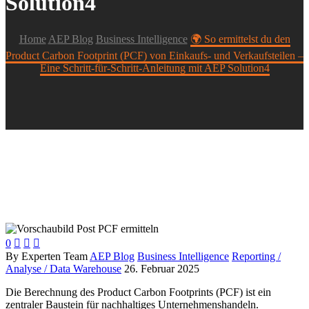
Solution4
Home
AEP Blog
Business Intelligence
🌍 So ermittelst du den
Product Carbon Footprint (PCF) von Einkaufs- und Verkaufsteilen –
Eine Schritt-für-Schritt-Anleitung mit AEP Solution4
0



By Experten Team
AEP Blog
Business Intelligence
Reporting /
Analyse / Data Warehouse
26. Februar 2025
Die Berechnung des Product Carbon Footprints (PCF) ist ein
zentraler Baustein für nachhaltiges Unternehmenshandeln.