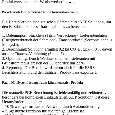
Produktversionen oder Wettbewerber hinweg.
Praxisbeispiel: PCF-Berechnung für ein Krankenhaus-Bauteil
Ein Hersteller von medizinischen Geräten nutzt AEP Solution4, um
den Fußabdruck eines Titan-Implantats zu berechnen:
1. Datenimport: Stückliste (Titan, Verpackung), Lieferantendaten
(Energieverbrauch der Schmiede), Transportdaten (Seecontainer aus
Malaysia).
2. Berechnung: Solution4 ermittelt 8,2 kg CO₂e/Stück– 70 % davon
aus der Titanerz-Verhüttung (Scope 3).
3. Optimierung: Durch Wechsel zu einem Lieferanten mit
Grünstrom reduziert sich der Fußabdruck um 22 %.
4. Reporting: Der Bericht wird automatisch für die ESRS-
Berichterstattung und den digitalen Produktpass exportiert.
Fazit: Mit Systemlösungen zum klimaneutralen Produkt
Die manuelle PCF-Berechnung ist fehleranfällig und zeitintensiv –
besonders bei komplexen Einkaufsteilen. AEP Solution4 löst diese
Herausforderungen durch:
– 70 % weniger manuellen Aufwand durch Automatisierung.
– KI-gestützte Präzision für auditfähige Ergebnisse.