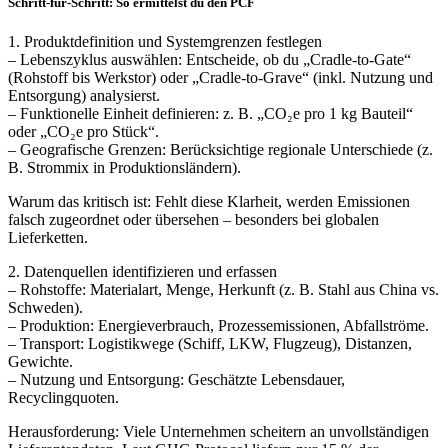
Schritt-für-Schritt: So ermittelst du den PCF
1. Produktdefinition und Systemgrenzen festlegen
– Lebenszyklus auswählen: Entscheide, ob du „Cradle-to-Gate“
(Rohstoff bis Werkstor) oder „Cradle-to-Grave“ (inkl. Nutzung und
Entsorgung) analysierst.
– Funktionelle Einheit definieren: z. B. „CO₂e pro 1 kg Bauteil“
oder „CO₂e pro Stück“.
– Geografische Grenzen: Berücksichtige regionale Unterschiede (z.
B. Strommix in Produktionsländern).
Warum das kritisch ist: Fehlt diese Klarheit, werden Emissionen
falsch zugeordnet oder übersehen – besonders bei globalen
Lieferketten.
2. Datenquellen identifizieren und erfassen
– Rohstoffe: Materialart, Menge, Herkunft (z. B. Stahl aus China vs.
Schweden).
– Produktion: Energieverbrauch, Prozessemissionen, Abfallströme.
– Transport: Logistikwege (Schiff, LKW, Flugzeug), Distanzen,
Gewichte.
– Nutzung und Entsorgung: Geschätzte Lebensdauer,
Recyclingquoten.
Herausforderung: Viele Unternehmen scheitern an unvollständigen