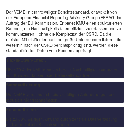
Mittelstand relevant ist
Der VSME ist ein freiwilliger Berichtsstandard, entwickelt von
der European Financial Reporting Advisory Group (EFRAG) im
Auftrag der EU-Kommission. Er bietet KMU einen strukturierten
Rahmen, um Nachhaltigkeitsdaten effizient zu erfassen und zu
kommunizieren – ohne die Komplexität der CSRD. Da die
meisten Mittelständler auch an große Unternehmen liefern, die
weiterhin nach der CSRD berichtspflichtig sind, werden diese
standardisierten Daten vom Kunden abgefragt.
Trickle-Down-Effekt:
Über 70% der KMU erhalten bereits Nachhaltigkeitsanfragen
von Kunden, Banken oder Lieferkettenpartnern.
Standardisierung:
Der VSME vereinheitlicht die vielfältigen Anforderungen und
reduziert Mehrfachabfragen.
Kosteneffizienz:
Bis zu 60% weniger Aufwand durch zentrale Datenerfassung
und vordefinierte Berichtsvorlagen.