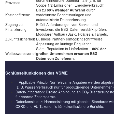
durch einheitliche Datenformate (z.B. für
Prozesse
Scope-1/2-Emissionen, Energieverbrauch)
Bis zu
60% weniger Aufwand
durch
Kosteneffizienz
vordefinierte Berichtsvorlagen und
automatisierte Datenerfassung.
Zugang zu
Erfüllt Anforderungen von Banken und
Finanzierung
Investoren, die ESG-Daten verstärkt prüfen.
Modularer Aufbau (Basic, Policies & Targets,
Zukunftssicherheit
Business Partner) ermöglicht schrittweise
Anpassung an künftige Regularien.
Stärkt Reputation in Lieferketten –
86% der
Wettbewerbsvorteil
großen Unternehmen erwarten ESG-
Daten von Zulieferern
.
Schlüsselfunktionen des VSME
If-Applicable-Prinzip: Nur relevante Angaben werden abgefra
(z. B. Wasserverbrauch nur für produzierende Unternehmen)
Daten-Integration: Direkte Anbindung an CO₂-Bilanzierungsto
für enorme Zeitersparnis.
Datenkonsistenz: Harmonisierung mit globalen Standards wi
CSRD und EU-Taxonomie für zukunftssichere Berichte.