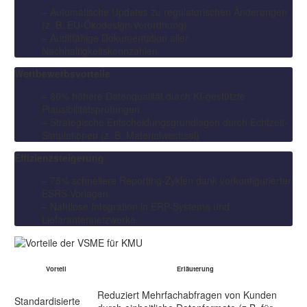
– Automatische Updates zu regulatorischen Änderungen
(z. B. EU-Ökodesign-Verordnung).
– Auditfähige Dokumentation aller
Nachhaltigkeitskennzahlen.
Wettbewerbsvorteile
– 86% höhere Datenqualität durch KI-gestützte
Plausibilitätsprüfungen.
– Strategische Entscheidungsgrundlagen durch Echtzeit-
Simulationen (z. B. Materialwechsel)
Effizienzsteigerung
– 75% schnellere Reporting-Zyklen dank vorkonfigurierter
ESRS-Vorlagen.
– Nahtlose Integration in ERP-Systeme und
Lieferantennetzwerke.
Vorteil
Erläuterung
Reduziert Mehrfachabfragen von Kunden
Standardisierte