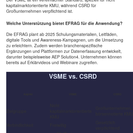
kapitalmarktorientierte KMU, während CSRD für
Großunternehmen verpflichtend ist.
Welche Unterstützung bietet EFRAG für die Anwendung?
Die EFRAG plant ab 2025 Schulungsmaterialien, Leitfäden,
digitale Tools und Awareness-Kampagnen, um die Umsetzung
zu erleichtern
.
Zudem werden branchenspezifische
Ergänzungen und Plattformen zur Datenerfassung entwickelt
,
darunter beispielsweise AEP Solution4.
Unternehmen können
bereits auf Erklärvideos und Webinare zugreifen.
VSME vs. CSRD
Aspekt
VSME
CSRD
Nicht
Großunternehmen,
Zielgruppe
kapitalmarktorientierte
börsennotierte KM
KMU
Gesetzlich
Verbindlichkeit
Freiwillig
verpflichtend