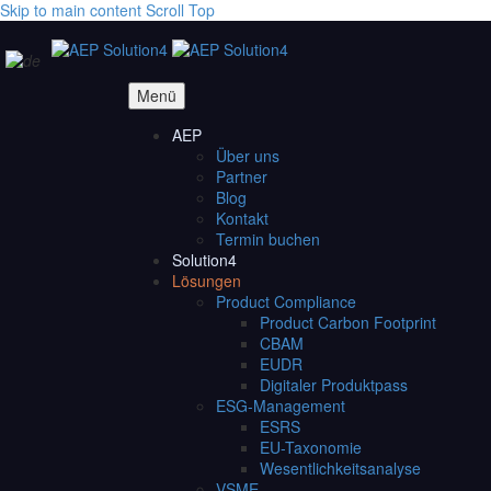
Skip to main content
Scroll Top
Menü
AEP
Über uns
Partner
Blog
Kontakt
Termin buchen
Solution4
Lösungen
Product Compliance
Product Carbon Footprint
CBAM
EUDR
Digitaler Produktpass
ESG-Management
ESRS
EU-Taxonomie
Wesentlichkeitsanalyse
VSME