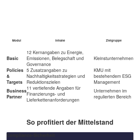
Die drei VSME-Module im Überblick
Modul
Inhalte
Zielgruppe
12 Kernangaben zu Energie,
Basic
Emissionen, Belegschaft und
Kleinstunternehmen
Governance
Policies
5 Zusatzangaben zu
KMU mit
&
Nachhaltigkeitsstrategien und
bestehendem ESG
Targets
Reduktionszielen
Management
11 vertiefende Angaben für
Business
Unternehmen im
Finanzierungs- und
Partner
regulierten Bereich
Lieferkettenanforderungen
So profitiert der Mittelstand
Compliance-Sicherheit