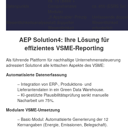
ca. 75 (Basic +
Datenpunkte
Comprehensive
ca. 650 (ESRS Set 
Module)
„If-Applicable“-Prinzip
Umfassende doppel
Wesentlichkeitsanalyse
statt doppelter
Wesentlichkeit
Wesentlichkeit
erforderlich
AEP Solution4: Ihre Lösung für
effizientes VSME-Reporting
Als führende Plattform für nachhaltige Unternehmenssteuerung
adressiert Solution4 alle kritischen Aspekte des VSME:
Automatisierte Datenerfassung
– Integration von ERP-, Produktions- und
Lieferantendaten in ein Green Data Warehouse.
– KI-gestützte Plausibilitätsprüfung senkt manuelle
Nacharbeit um 75%.
Modulare VSME-Umsetzung
– Basic-Modul: Automatisierte Generierung der 12
Kernangaben (Energie, Emissionen, Belegschaft).