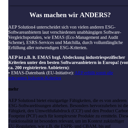
Was machen wir
ANDERS?
AEP Solution4 unterscheidet sich von vielen anderen ESG-
Softwareanbietern laut verschiedenen unabhängigen Software-
Vergleichsportalen, wie EMAS (Eco-Management and Audit
Scheme), ESRS-Services und Matchilla, durch vollumfängliche
Erfüllung aller notwendigen ESG-Kriterien.
AEP ist z.B. lt. EMAS bzgl. Abdeckung industriespezifischer
Kriterien unter den besten Softwareanbietern in Europa! (vo
ca. 200 registrierten Anbietern)
:
• EMAS-Datenbank (EU-Initiative):
AEP erfüllt somit alle
relevanten Industrie-Kriterien
mehr
AEP Solution4 bietet einzigartige Fähigkeiten, die es von anderen
ESG-Softwarelösungen abheben. Besonders hervorzuheben ist di
Fähigkeit, den Umweltfußabdruck (CCF) und den Product Carbo
Footprint (PCF) auch für komplexeste Produkte zu ermitteln. Dies
Funktionalität ist besonders relevant, um im Kontext zukünftiger
EU-Regularien, wie z.B. die ESPR- und CBAM, bis auf