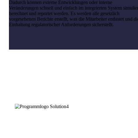
Dadurch können externe Entwicklungen oder interne
Veränderungen schnell und einfach im integrierten System simulier
berechnet und reportet werden. Es werden alle gesetzlich
vorgesehenen Berichte erstellt, was die Mitarbeiter entlastet und di
Einhaltung regulatorischer Anforderungen sicherstellt.
Triple-Bottom-Line als integrierte Gesamtlösung
VORTEILE
von Solution4