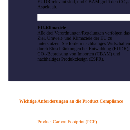
EUDR relevant sind, und CBAM greift den CO₂-
Aspekt ab.
EU-Klimaziele
Alle drei Verordnungen/Regelungen verfolgen das
Ziel, Umwelt- und Klimaziele der EU zu
unterstützen. Sie fördern nachhaltiges Wirtschaften
durch Einschränkungen bei Entwaldung (EUDR),
CO₂-Bepreisung von Importen (CBAM) und
nachhaltiges Produktdesign (ESPR).
Wichtige Anforderungen an die Product Compliance
Product Carbon Footprint (PCF)