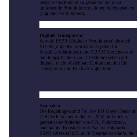
ressourcenschonend zu gestalten und dazu
umfassende Produktinformationen bereitzustellen
(Digitaler Produktpass).
Digitale Transparenz
Sowohl ESPR (Digitaler Produktpass) als auch
EUDR (digitales Informationssystem für
Sorgfaltserklärungen) und CBAM (berichts- und
meldungspflichten via IT-Systeme) setzen auf
digitale, nachvollziehbare Dokumentation für
Transparenz und Rückverfolgbarkeit.
Synergien
Die Regelungen sind Teil des EU-Green-Deals mi
Ziel der Klimaneutralität bis 2050 und nutzen
gemeinsame Kriterien wie CO₂-Fußabdruck,
nachhaltige Rohstoffe und Nachverfolgbarkeit.
ESPR adressiert z.B. auch Materialkreisläufe, die 