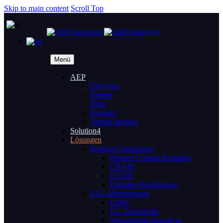
Skip to main content
Scroll Top
Menü
AEP
Über uns
Partner
Blog
Kontakt
Termin buchen
Solution4
Lösungen
Product Compliance
Product Carbon Footprint
CBAM
EUDR
Digitaler Produktpass
ESG-Management
ESRS
EU-Taxonomie
Wesentlichkeitsanalyse