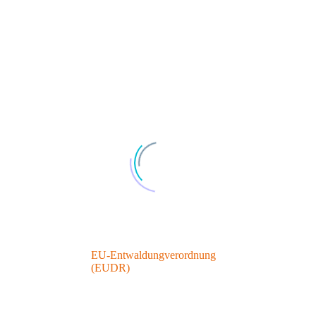
• Misst alle Treibhausgasemissionen
entlang des gesamten
Produktlebenszyklus (von Rohstoff
bis Entsorgung)
• Entscheidender Nachweis für
nachhaltige Produkte und
Konformität mit EU-Taxonomie und
ISO 14067
• Basis für fundierte
Klimastrategien, Reporting und
Wettbewerbsfähigkeit im
internationalen Markt
• Hohe Datenqualität und
transparente Dokumentation sichern
Glaubwürdigkeit im ESG-Kontext
EU-Entwaldungverordnung
(EUDR)
• Ziel: Importverbot für Rohstoffe
aus entwaldeten Flächen in die EU