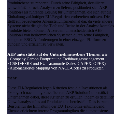
Produktebene zu reporten. Durch seine Fähigkeit, detaillierte
Umweltfußabdruck-Analysen zu liefern, positioniert sich AEP
Solution4 als führende Lösung für Unternehmen, die sich auf die
Einhaltung zukünftiger EU-Regularien vorbereiten müssen. Dies
stellt ein bedeutendes Alleinstellungsmerkmal dar, da viele andere
Systeme nicht die gleiche Tiefe und Breite in der Analyse komple
Produkte bieten können. Außerdem unterscheidet sich AEP
Solution4 von herkömmlichen Systemen durch seine Fähigkeit,
komplexe ESG-Anforderungen in einer einzigen Plattform zu
bündeln und effizient zu verwalten.
AEP unterstützt auf der Unternehmensebene Themen wie
:
• Company Carbon Footprint und Treibhausgasmanagement
• CSRD/ESRS und EU-Taxonomie (Sales, CAPEX, OPEX)
• Automatisiertes Mapping von NACE-Codes zu Produkten
mehr
Diese EU-Regularien legen Kriterien fest, die Investitionen als
ökologisch nachhaltig klassifizieren. AEP Solution4 unterstützt
Unternehmen dabei, diese Kriterien zu erfüllen, indem es detaillier
Umweltanalysen bis auf Produktebene bereitstellt. Dies ist zum
Beispiel für die Einhaltung der EU-Taxonomie entscheidend.
Ebenso erleichtern interne Programmlogiken die automatisierte