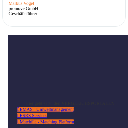
Markus Vogel
promove GmbH
Geschäftsführer
Hier geht es zu den VERGLEICHSPORTALEN

EMAS - Umweltmanagement

ESRS Services

Matchilla - Matching Platform