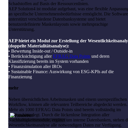
Schadstoffen auf Basis der Ressourcenlisten.
AEP Solution4 ist modular aufgebaut, was eine flexible Anpassun
an spezifische Unternehmensbedürfnisse ermöglicht. Die Software
unterstützt verschiedene Datenbanksysteme und bietet
benutzerdefinierte Maskenlayouts sowie mehrsprachige
Unterstützung.
AEP bietet ein Modul zur Erstellung der Wesentlichkeitsanaly
(doppelte Materialitätsanalyse):
• Bewertung Inside-out / Outside-in
• Berücksichtigung aller
EFRAG Data Points
und deren
Klassifizierung bereits im System vorhanden
• Finanzsimulation aller IROs
• Sustainable Finance: Auswirkung von ESG-KPIs auf die
Finanzierung
mehr
Neben übersichtlichen Arbeitsmasken und einem userspezifischen
Workflow, können alle relevanten Teilbereiche abgedeckt werden.
Mehr als 1000 EFRAG Data Points sind bereits vollständig im
System hinterlegt. Durch die lückenlose Integration aller
Nachhaltigkeitsmodule, ergänzt um interne Datenbanken, stehen d
Wesentlichkeitsanalyse alle notwendigen Daten zur Verfügung.