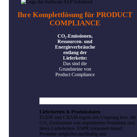
Ihre Komplettlösung für
PRODUCT
COMPLIANCE
CO₂-Emissionen,
Ressourcen- und
Energieverbräuche
entlang der
Lieferkette:
Das sind die
Grundsteine von
Product Compliance
Lieferketten & Produktdaten
EUDR und CBAM regeln den Ursprung bzw. die
CO₂-Emissionen von importierten Produkten und
deren Lieferketten. ESPR fokussiert darauf,
Produkte möglichst nachhaltig und