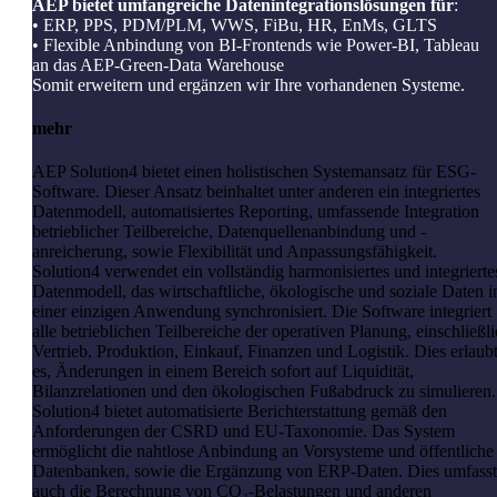
AEP bietet umfangreiche Datenintegrationslösungen für
:
• ERP, PPS, PDM/PLM, WWS, FiBu, HR, EnMs, GLTS
• Flexible Anbindung von BI-Frontends wie Power-BI, Tableau
an das AEP-Green-Data Warehouse
Somit erweitern und ergänzen wir Ihre vorhandenen Systeme.
mehr
AEP Solution4 bietet einen holistischen Systemansatz für ESG-
Software. Dieser Ansatz beinhaltet unter anderen ein integriertes
Datenmodell, automatisiertes Reporting, umfassende Integration
betrieblicher Teilbereiche, Datenquellenanbindung und -
anreicherung, sowie Flexibilität und Anpassungsfähigkeit.
Solution4 verwendet ein vollständig harmonisiertes und integrierte
Datenmodell, das wirtschaftliche, ökologische und soziale Daten i
einer einzigen Anwendung synchronisiert. Die Software integriert
alle betrieblichen Teilbereiche der operativen Planung, einschließl
Vertrieb, Produktion, Einkauf, Finanzen und Logistik. Dies erlaub
es, Änderungen in einem Bereich sofort auf Liquidität,
Bilanzrelationen und den ökologischen Fußabdruck zu simulieren.
Solution4 bietet automatisierte Berichterstattung gemäß den
Anforderungen der CSRD und EU-Taxonomie. Das System
ermöglicht die nahtlose Anbindung an Vorsysteme und öffentliche
Datenbanken, sowie die Ergänzung von ERP-Daten. Dies umfasst
auch die Berechnung von CO₂-Belastungen und anderen