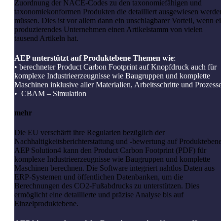
Zuordnung der NACE-Codes zu den taxonomiefähigen und
taxonomiekonformen Produkten die detailliert ausgewiesen werde
müssen. Dies ist vor allem dann ein unschlagbarer Vorteil, wenn e
produzierendes Unternehmen einen Artikelstamm von vielen
tausend Artikeln hat.
AEP unterstützt auf Produktebene Themen wie
:
• berechneter Product Carbon Footprint auf Knopfdruck auch für
komplexe Industrieerzeugnisse wie Baugruppen und komplette
Maschinen inklusive aller Materialien, Arbeitsschritte und Prozess
• CBAM – Simulation
mehr
Die EU verschärft ihre Regularien bezüglich der
Nachhaltigkeitsberichterstattung und -bewertung auf Produktebene
AEP Solution4 kann den Product Carbon Footprint (PDF) für
komplexe Industrieerzeugnisse wie Baugruppen und komplette
Maschinen berechnen. Die Software integriert nahtlos Daten aus
ERP-Systemen und öffentlichen Datenbanken, um die
Berechnungen des CO2-Fußabdrucks zu unterstützen. Dies
ermöglicht eine detaillierte und präzise Analyse bis auf
Einzelproduktebene.