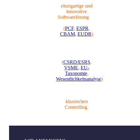
Wir bieten eine
einzigartige und
innovative
Softwarelösung
für
Product Compliance
(
PCF
,
ESPR
,
CBAM,
EUDR
)
und
Nachhaltigkeitsplanung,
-kontrolle und -
berichterstattung
(
CSRD/ESRS
,
VSME,
EU-
Taxonomie
,
Wesentlichkeitsanalyse
)
,
sowie Planung,
Simulation und
Reporting im
klassischen
Controlling
.