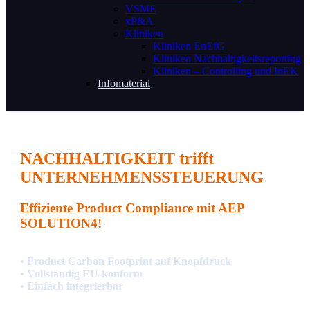
VSME
xP&A
Kliniken
Kliniken EnEfG
Kliniken Nachhaltigkeitsreporting
Kliniken – Controlling und InEK
Infomaterial
NACHHALTIGKEIT
trifft
UNTERNEHMENSSTEUERUNG
Effiziente Product Compliance mit
AEP
SOLUTION4
!
• Product Carbon Footprint auf Knopfdruck
• Vollständig EU-konform
• Einfach integrierbar