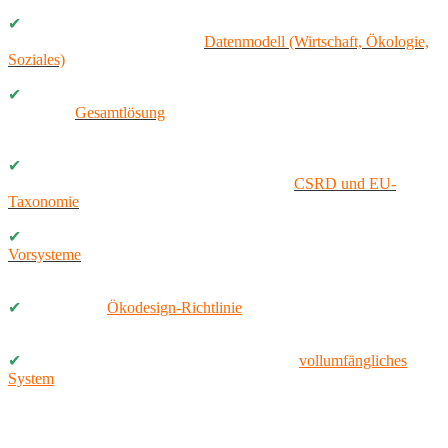
✔
Verbindung Unterschiedlicher Datenmodelle – ein vollständig
harmonisiertes und integriertes
Datenmodell (Wirtschaft, Ökologie,
Soziales)
synchronisiert in einer Anwendung
✔
Eine Gesamtlösung statt vieler Einzellösungen – nahtlose, voll
integrierte
Gesamtlösung
, verbindet automatisch alle Bereiche des
Unternehmens miteinander (Produktion, Finanzen, Strategie)
✔
Gesetzliches EU-Berichtswesen integriert – liefert automatisiert
alle gesetzlich vorgesehenen Berichte gemäß
CSRD und EU-
Taxonomie
und entlastet die Mitarbeiter dauerhaft
✔
Berücksichtigung vieler Datenquellen – nahtloses Anbindung der
Vorsysteme
inklusive öffentlicher Datenbanken, Ergänzung des
ERPs
✔
Vollständige
Ökodesign-Richtlinie
– PCF, Energieverbrauch,
Datenaufbereitung für digitalen Produktpass
✔
Signifikante Wettbewerbsvorteile sichern –
vollumfängliches
System
für Green-Controlling, Planung, Simulation, KPIs und
Reporting ermöglicht den Ausweis der erfolgreichen Produkte und
Prozesse